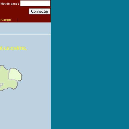
Mot de passe
n Compte
|
É-LE-CHÂTEL