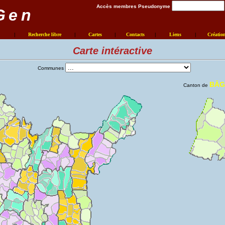
Accès membres Pseudonyme
Gen
|
Recherche libre
|
Cartes
|
Contacts
|
Liens
|
Créatio
Carte intéractive
Communes
BÂG
Canton de