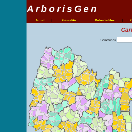
ArborisGen
|
Accueil
|
Généralités
|
Recherche libre
|
C
Car
Communes