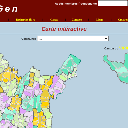
Accès membres Pseudonyme
Gen
|
Recherche libre
|
Cartes
|
Contacts
|
Liens
|
Créatio
Carte intéractive
Communes
VIR
Canton de