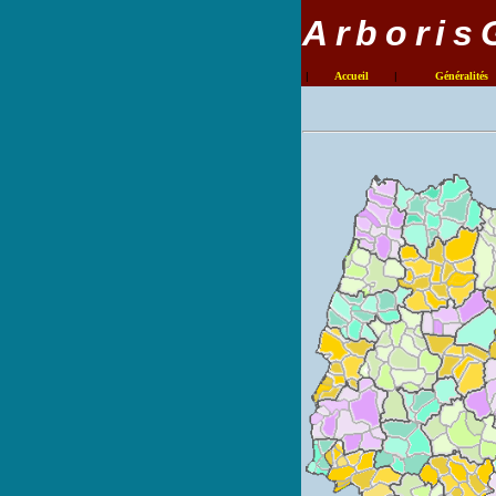
Arboris
|
Accueil
|
Généralités