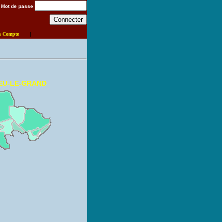
Mot de passe
n Compte
|
IEU-LE-GRAND