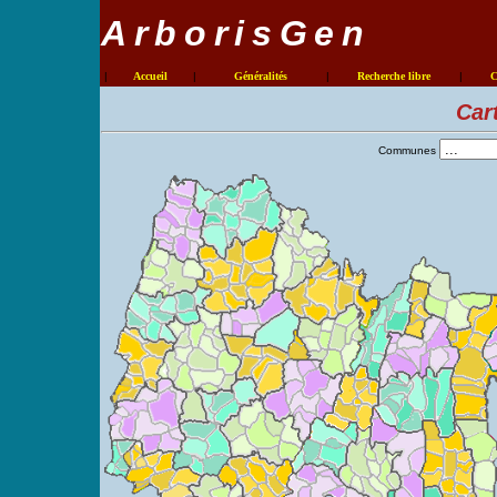
ArborisGen
|
Accueil
|
Généralités
|
Recherche libre
|
C
Car
Communes