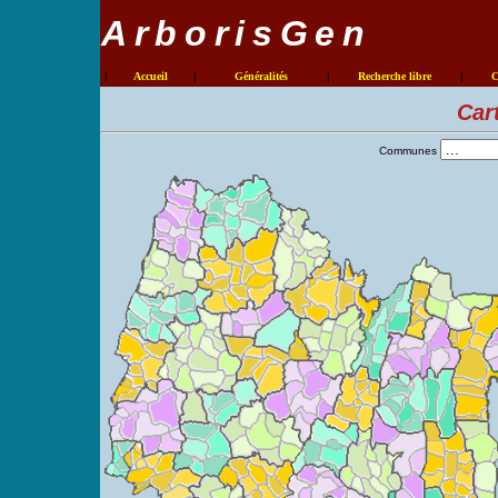
ArborisGen
|
Accueil
|
Généralités
|
Recherche libre
|
C
Car
Communes