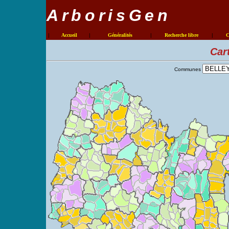
ArborisGen
|
Accueil
|
Généralités
|
Recherche libre
|
C
Car
Communes