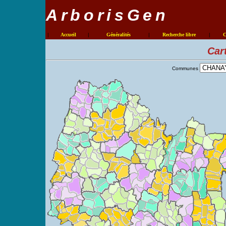
ArborisGen
|
Accueil
|
Généralités
|
Recherche libre
|
C
Car
Communes