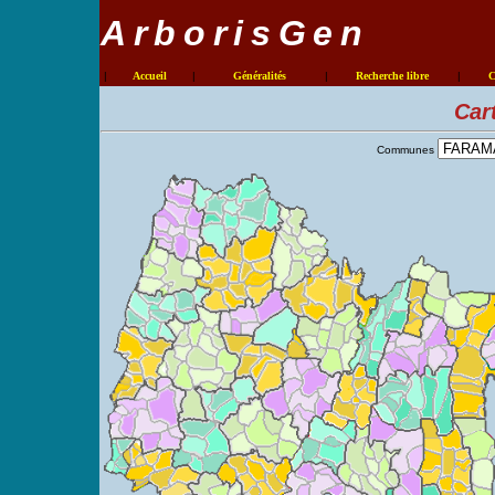
ArborisGen
|
Accueil
|
Généralités
|
Recherche libre
|
C
Car
Communes