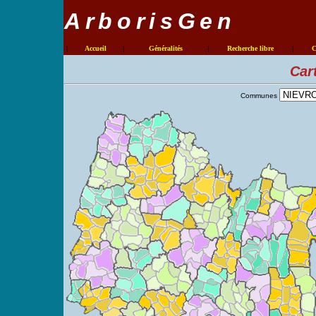
ArborisGen
|
Accueil
|
Généralités
|
Recherche libre
|
C
Car
Communes