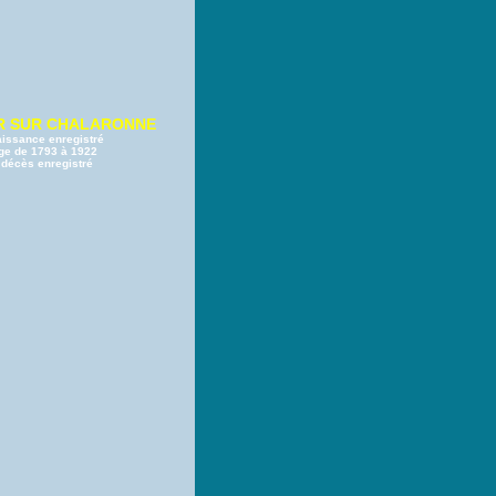
ER SUR CHALARONNE
aissance enregistré
ge de 1793 à 1922
 décès enregistré