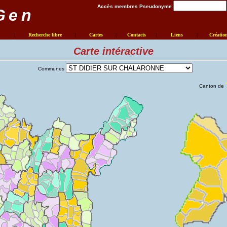
Accès membres Pseudonyme
Gen
|
Recherche libre
|
Cartes
|
Contacts
|
Liens
|
Créatio
Carte intéractive
Communes
Canton de