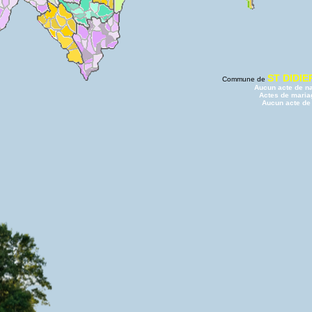
ST DIDI
Commune de
Aucun acte de n
Actes de maria
Aucun acte de