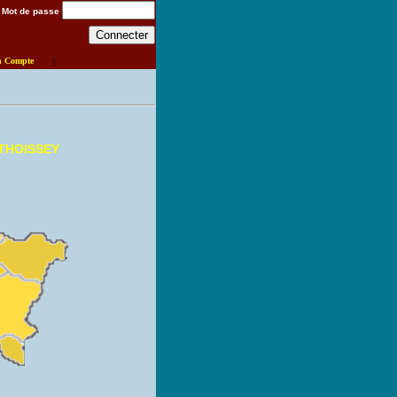
Mot de passe
n Compte
|
THOISSEY