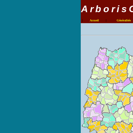
Arboris
|
Accueil
|
Généralités