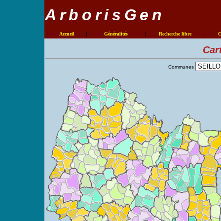
ArborisGen
|
Accueil
|
Généralités
|
Recherche libre
|
C
Car
Communes