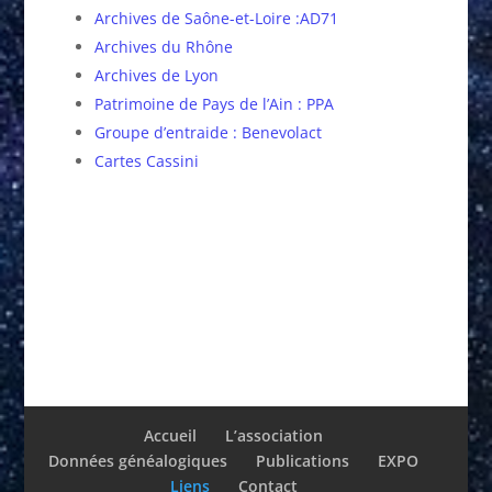
Archives de Saône-et-Loire :AD71
Archives du Rhône
Archives de Lyon
Patrimoine de Pays de l’Ain : PPA
Groupe d’entraide : Benevolact
Cartes Cassini
Accueil
L’association
Données généalogiques
Publications
EXPO
Liens
Contact